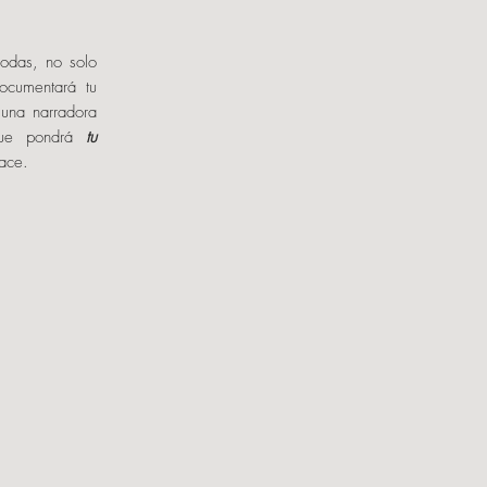
odas, no solo
ocumentará tu
 una narradora
 que pondrá
tu
ace.