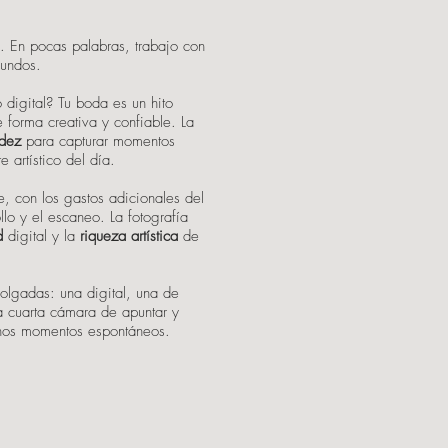
?. En pocas palabras, trabajo con
mundos.
o digital? Tu boda es un hito
 forma creativa y confiable. La
idez
para capturar momentos
 artístico del día.
e, con los gastos adicionales del
ollo y el escaneo. La fotografía
ad
digital
y la
riqueza artística
de
colgadas: una digital, una de
 cuarta cámara de apuntar y
gunos momentos espontáneos.