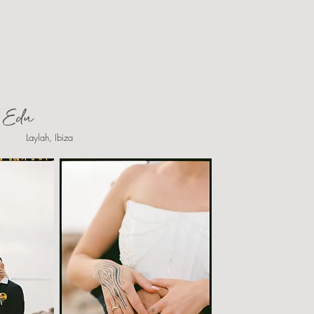
y Edu
Laylah, Ibiza