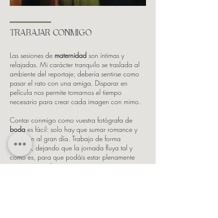
TRABAJAR CONMIGO
Las sesiones de
maternidad
son íntimas y
relajadas. Mi carácter tranquilo se traslada al
ambiente del reportaje; debería sentirse como
pasar el rato con una amiga. Disparar en
película nos permite tomarnos el tiempo
necesario para crear cada imagen con mimo.
Contar conmigo como vuestra fotógrafa de
boda
es fácil: solo hay que sumar romance y
diversión al gran día. Trabajo de forma
discreta, dejando que la jornada fluya tal y
como es, para que podáis estar plenamente
presentes con las personas que queréis.
Estoy ahí para los momentos intensos y
emotivos, pero también para los más sutiles;
esos que pasan desapercibidos en el momento
y acaban siendo los que más significan con el
tiempo.