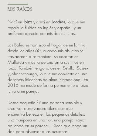
MIS RAÍCES
Nací en
Ibiza
y crecí en
Londres
, lo que me
regaló la fluidez en inglés y español, y un
profundo aprecio por mis dos culturas.
Las Baleares han sido el hogar de mi familia
desde los años 60, cuando mis abuelos se
trasladaron a Formentera, se casaron en
Mallorca y más tarde criaron a sus hijos en
Ibiza. También tengo raíces en Sevilla, Sussex
y Johannesburgo, lo que me convierte en una
de tantas ibicencas de alma internacional. En
2016 me mudé de forma permanente a Ibiza
junto a mi pareja.
Desde pequeña fui una persona sensible y
creativa, observadora silenciosa que
encuentra belleza en los pequeños detalles:
una mariposa en una flor, una pareja mayor
bailando en su porche... Dicen que tengo un
don para observar a las personas.