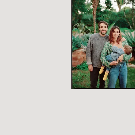
EARES
A