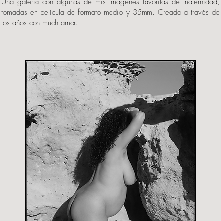
Una galería con algunas de mis imágenes favoritas de maternidad,
tomadas en película de formato medio y 35mm. Creado a través de
los años con much amor.