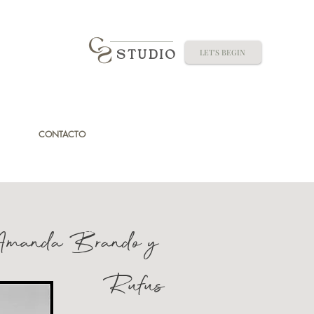
LET'S BEGIN
STUDIO
CONTACTO
 Brando y
fus